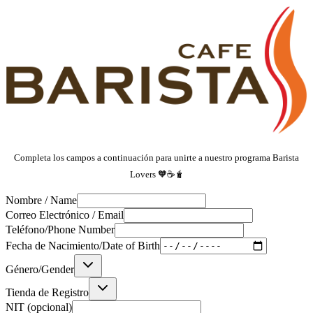
Completa los campos a continuación para unirte a nuestro programa Barista
Lovers 🧡☕️🧋
Nombre / Name
Correo Electrónico / Email
Teléfono/Phone Number
Fecha de Nacimiento/Date of Birth
Género/Gender
Tienda de Registro
NIT (opcional)