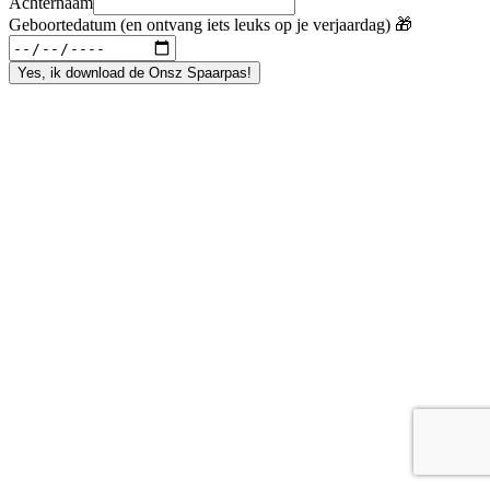
Achternaam
Geboortedatum (en ontvang iets leuks op je verjaardag) 🎁
Yes, ik download de Onsz Spaarpas!